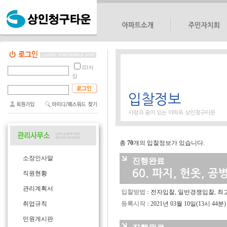
단지소개
대표회의
ID저
단지위치
부녀회
장
단지배치도
노인회
입찰정보
단지평형도
선거관리위원회
편의시설
사랑과 꿈이 있는 아파트 상인청구타운
총
70
개의 입찰정보가 있습니다.
소장인사말
진행완료
60.
파지, 헌옷, 공
직원현황
관리계획서
입찰방법 :
전자입찰, 일반경쟁입찰, 최
등록시작 :
2021년 03월 10일(13시 44분)
취업규칙
민원게시판