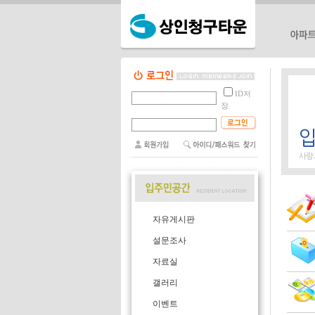
단지소개
ID저
단지위치
장
단지배치
단지평형
편의시설
사랑
자유게시판
설문조사
자료실
갤러리
이벤트