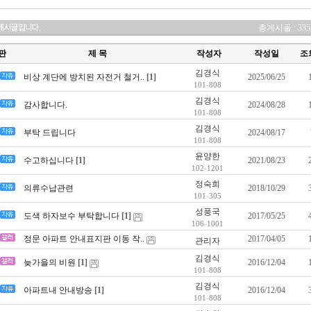
총게시물 : 335
판
제 목
작성자
작성일
조
김경식
비상 계단에 방치된 자전거 철거..
[1]
2025/06/25
101
-
808
김경식
감사합니다.
2024/08/28
101
-
808
김경식
부탁 드립니다
2024/08/17
101
-
808
윤양한
수고하십니다
[1]
2021/08/23
102
-
1201
정숙희
의류수납관련
2018/10/29
101
-
305
성풍국
도색 하자보수 부탁합니다
[1]
2017/05/25
106
-
1001
정문 아파트 안내표지판 이동 작..
2017/04/05
관리자
김경식
늦가을의 비원
[1]
2016/12/04
101
-
808
김경식
아파트내 안내방송
[1]
2016/12/04
101
-
808