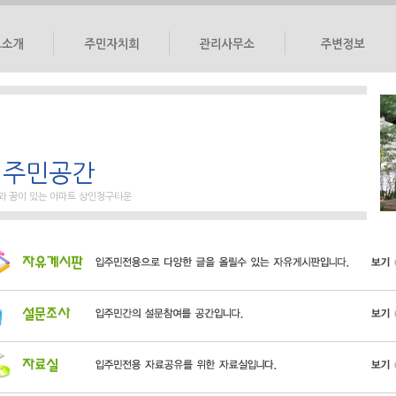
대표회의
소장인사말
교통정보
부녀회
직원현황
교육정보
도
노인회
관리계획서
문화시설
입주민공간
도
선거관리위원회
취업규칙
관공서
민원게시판
과 꿈이 있는 아파트 상인청구타운
일정관리
앨범
공지사항
입찰정보