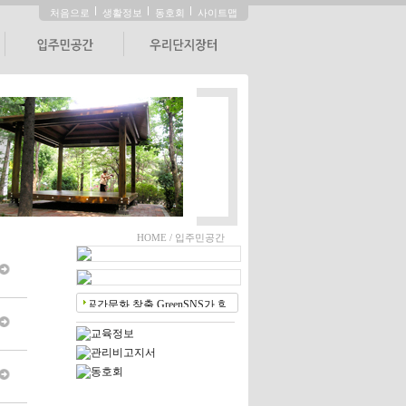
처음으로
생활정보
동호회
사이트맵
자유게시판
우리단지장터
설문조사
우리단지장터
우리아파트 입주민들 또
자료실
는 다른 아파트 입주민들
과 함께 직거래를 진행할
갤러리
수 있으며, 아파트 입주
이벤트
민과 농어촌간에 도농상
생을 위한 서비스를 제공
인테리어
합니다.
HOME / 입주민공간
유머
상식
여성
여행
건강