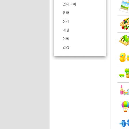
인테리어
유머
상식
여성
여행
건강